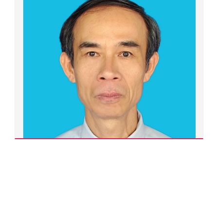
Bùi Văn Lợi
200000.0030
Tiến sĩ
Ngành đào tạo:
Chăn nuôi
Chuyên ngành đào tạo:
Chăn nuôi
Đơn vị quản lý:
Ban Tổ chức cán bộ
Xem chi tiết