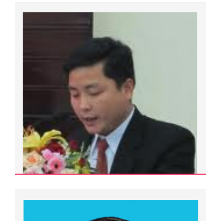
Ban Giám đốc
Xem chi tiết
Nguyễn Công Hào
200000.0043
Tiến sĩ
Ngành đào tạo:
Toán học
Chuyên ngành đào tạo:
Bảo đảm toán học cho máy tính và hệ thống tính toán
Đơn vị quản lý:
Ban Thanh tra và Pháp chế
Xem chi tiết