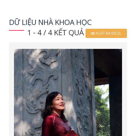
DỮ LIỆU NHÀ KHOA HỌC
1 - 4 / 4 KẾT QUẢ
XUẤT RA EXCEL