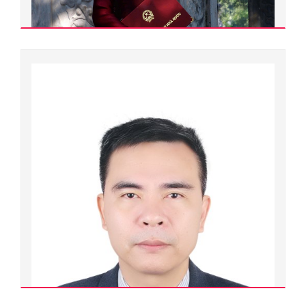
Đỗ Thị Xuân Dung
900000.0067
Phó giáo sư - Tiến sĩ
Ngành đào tạo:
Ngôn ngữ học
Chuyên ngành đào tạo:
Ngôn ngữ học
Đơn vị quản lý: