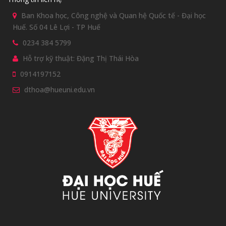
Ban Khoa học, Công nghệ và Quan hệ Quốc tế - Đại học
Huế. Số 04 Lê Lợi - TP Huế
0234 384 5799
Hỗ trợ kỹ thuật: Đặng Thị Thái Hòa
0914197152
dthoa@hueuni.edu.vn