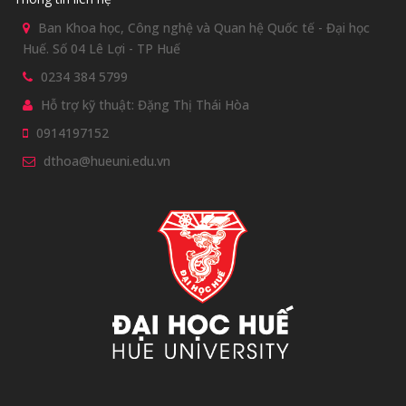
Ban Khoa học, Công nghệ và Quan hệ Quốc tế - Đại học
Huế. Số 04 Lê Lợi - TP Huế
0234 384 5799
Hỗ trợ kỹ thuật: Đặng Thị Thái Hòa
0914197152
dthoa@hueuni.edu.vn