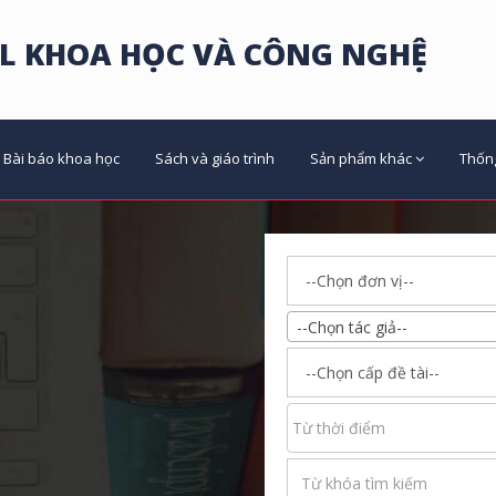
L KHOA HỌC VÀ CÔNG NGHỆ
Bài báo khoa học
Sách và giáo trình
Sản phẩm khác
Thốn
--Chọn tác giả--