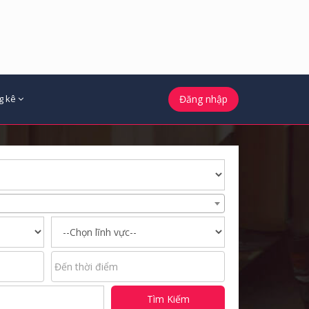
g kê
Đăng nhập
Tìm Kiếm