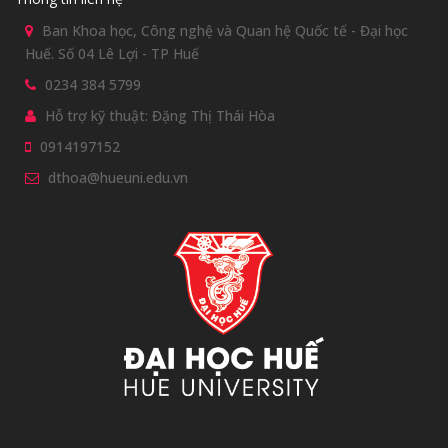
Ban Khoa học, Công nghệ và Quan hệ Quốc tế - Đại học
Huế. Số 04 Lê Lợi - TP Huế
0234 384 5799
Hỗ trợ kỹ thuật: Đặng Thị Thái Hòa
0914197152
dthoa@hueuni.edu.vn