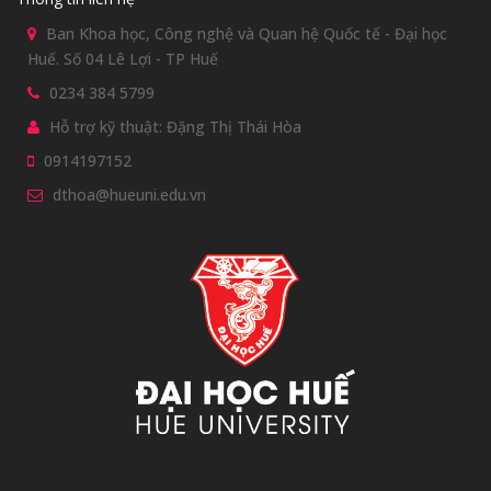
Ban Khoa học, Công nghệ và Quan hệ Quốc tế - Đại học
Huế. Số 04 Lê Lợi - TP Huế
0234 384 5799
Hỗ trợ kỹ thuật: Đặng Thị Thái Hòa
0914197152
dthoa@hueuni.edu.vn