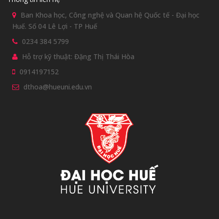
Ban Khoa học, Công nghệ và Quan hệ Quốc tế - Đại học
Huế. Số 04 Lê Lợi - TP Huế
0234 384 5799
Hỗ trợ kỹ thuật: Đặng Thị Thái Hòa
0914197152
dthoa@hueuni.edu.vn