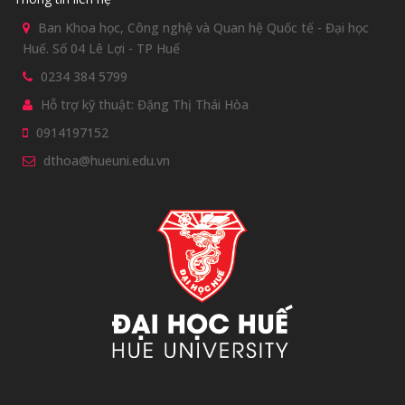
Ban Khoa học, Công nghệ và Quan hệ Quốc tế - Đại học
Huế. Số 04 Lê Lợi - TP Huế
0234 384 5799
Hỗ trợ kỹ thuật: Đặng Thị Thái Hòa
0914197152
dthoa@hueuni.edu.vn