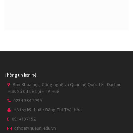
Thông tin liên hệ
Ban Khoa học, Công nghệ và Quan hệ Quốc tế - Đại học
Huế. Số 04 Lê Lợi - TP Huế
0234 384 5799
Hỗ trợ kỹ thuật: Đặng Thị Thái Hòa
0914197152
dthoa@hueuni.edu.vn