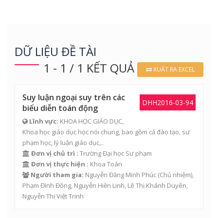
DỮ LIỆU ĐỀ TÀI
1 - 1 / 1 KẾT QUẢ
XUẤT RA EXCEL
Suy luận ngoại suy trên các
DHH2016-03-94
biểu diễn toán động
Lĩnh vực:
KHOA HỌC GIÁO DỤC,
Khoa học giáo dục học nói chung, bao gồm cả đào tạo, sư
phạm học, lý luận giáo dục,..
Đơn vị chủ trì :
Trường Đại học Sư phạm
Đơn vị thực hiện :
Khoa Toán
Người tham gia:
Nguyễn Đăng Minh Phúc
(Chủ nhiệm),
Phạm Đình Đồng
, Nguyễn Hiền Linh, Lê Thị Khánh Duyên,
Nguyễn Thị Việt Trinh