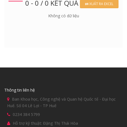
0 - 0 / 0 KẾT QUẢ
XUẤT RA EXCEL
Không có dữ liệu
Thông tin liên hệ
Ban Khoa học, Công nghệ và Quan hệ Quốc tế - Đại học
Huế. Số 04 Lê Lợi - TP Huế
0234 384 5799
Hỗ trợ kỹ thuật: Đặng Thị Thái Hòa