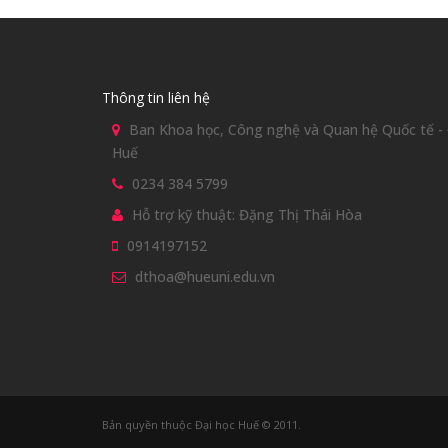
Thông tin liên hệ
Ban Khoa học, Công nghệ và Quan hệ Quốc tế - Đ
Huế
0234 384 5799
Hỗ trợ kỹ thuật: Đặng Thị Thái Hòa
0914197152
dthoa@hueuni.edu.vn
Bản quyền thuộc Đại học Huế © 2011.