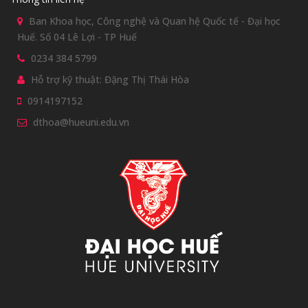
Ban Khoa học, Công nghệ và Quan hệ Quốc tế - Đại học
Huế. Số 04 Lê Lợi - TP Huế
0234 384 5799
Hỗ trợ kỹ thuật: Đặng Thị Thái Hòa
0914197152
dthoa@hueuni.edu.vn