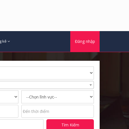
g kê
Đăng nhập
Tìm Kiếm