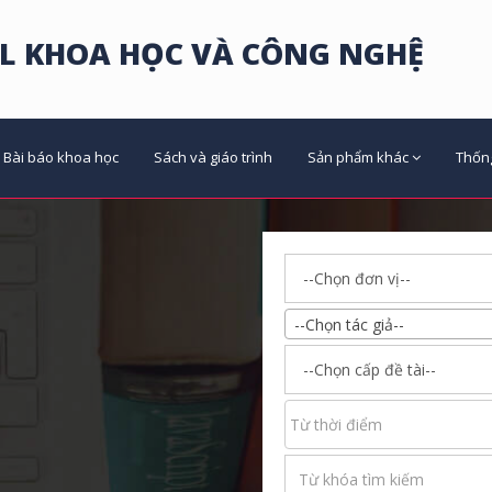
L KHOA HỌC VÀ CÔNG NGHỆ
Bài báo khoa học
Sách và giáo trình
Sản phẩm khác
Thốn
--Chọn tác giả--