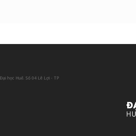
ại học Huế. Số 04 Lê Lợi - TP