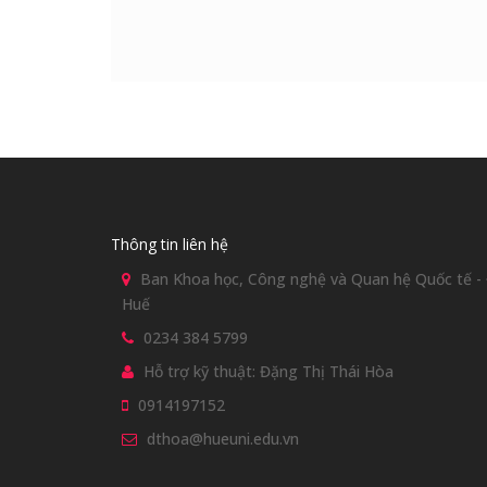
Thông tin liên hệ
Ban Khoa học, Công nghệ và Quan hệ Quốc tế - Đ
Huế
0234 384 5799
Hỗ trợ kỹ thuật: Đặng Thị Thái Hòa
0914197152
dthoa@hueuni.edu.vn