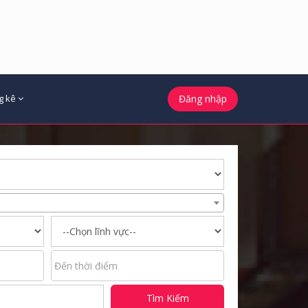
g kê
Đăng nhập
Tìm Kiếm