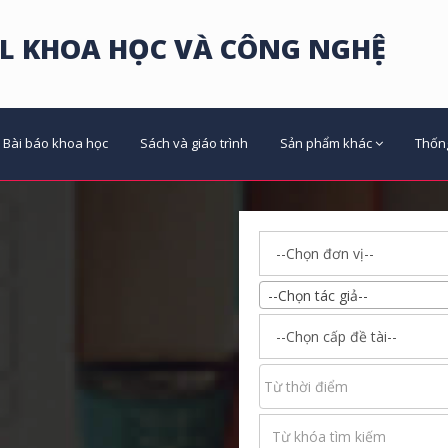
L KHOA HỌC VÀ CÔNG NGHỆ
Bài báo khoa học
Sách và giáo trình
Sản phẩm khác
Thốn
--Chọn tác giả--