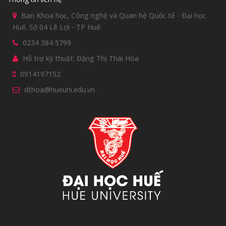
Ban Khoa học, Công nghệ và Quan hệ Quốc tế - Đại học
Huế. Số 04 Lê Lợi - TP Huế
0234 384 5799
Hỗ trợ kỹ thuật: Đặng Thị Thái Hòa
0914197152
dthoa@hueuni.edu.vn