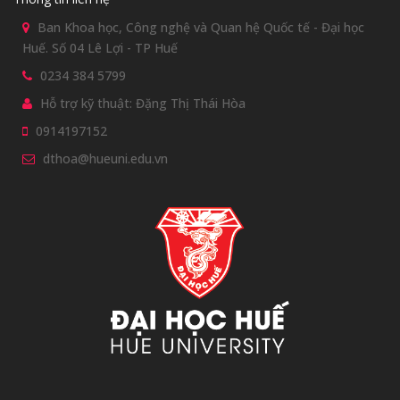
Ban Khoa học, Công nghệ và Quan hệ Quốc tế - Đại học
Huế. Số 04 Lê Lợi - TP Huế
0234 384 5799
Hỗ trợ kỹ thuật: Đặng Thị Thái Hòa
0914197152
dthoa@hueuni.edu.vn