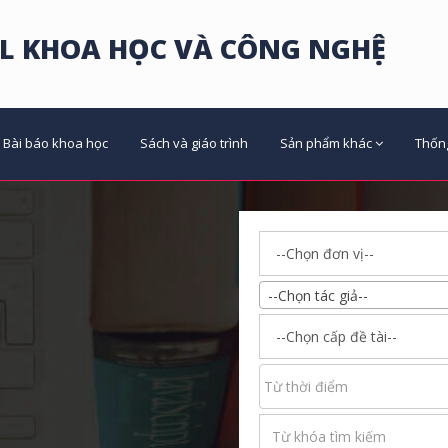
L KHOA HỌC VÀ CÔNG NGHỆ
Bài báo khoa học
Sách và giáo trình
Sản phẩm khác
Thốn
--Chọn tác giả--