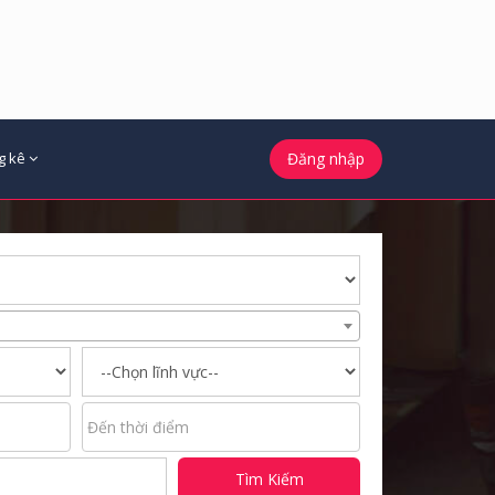
g kê
Đăng nhập
Tìm Kiếm