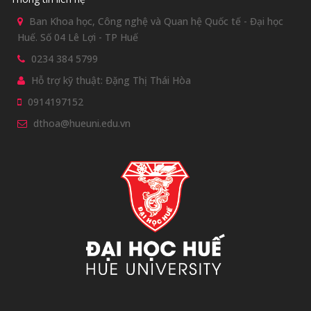
Ban Khoa học, Công nghệ và Quan hệ Quốc tế - Đại học
Huế. Số 04 Lê Lợi - TP Huế
0234 384 5799
Hỗ trợ kỹ thuật: Đặng Thị Thái Hòa
0914197152
dthoa@hueuni.edu.vn