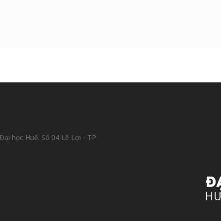
ại học Huế. Số 04 Lê Lợi - TP