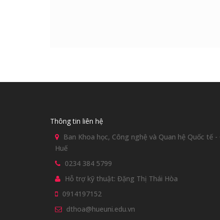
Thông tin liên hệ
Ban Khoa học, Công nghệ và Quan hệ Quốc tế - Đ
Huế
0234 384 5799
Hỗ trợ kỹ thuật: Đặng Thị Thái Hòa
0914197152
dthoa@hueuni.edu.vn