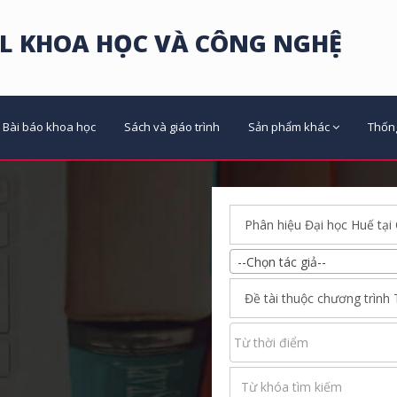
L KHOA HỌC VÀ CÔNG NGHỆ
Bài báo khoa học
Sách và giáo trình
Sản phẩm khác
Thốn
--Chọn tác giả--