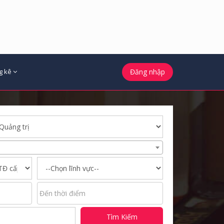
g kê
Đăng nhập
Tìm Kiếm