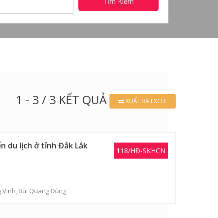
Tìm Kiếm
1 - 3 / 3 KẾT QUẢ
XUẤT RA EXCEL
n du lịch ở tỉnh Đắk Lắk
118/HĐ-SKHCN
 Vinh
,
Bùi Quang Dũng