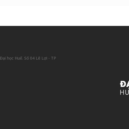
ại học Huế. Số 04 Lê Lợi - TP