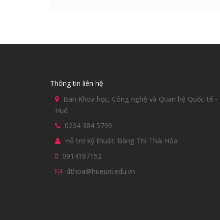
Thông tin liên hệ
Ban Khoa học, Công nghệ và Quan hệ Quốc tế - Đ
Huế
0234 384 5799
Hỗ trợ kỹ thuật: Đặng Thị Thái Hòa
0914197152
dthoa@hueuni.edu.vn