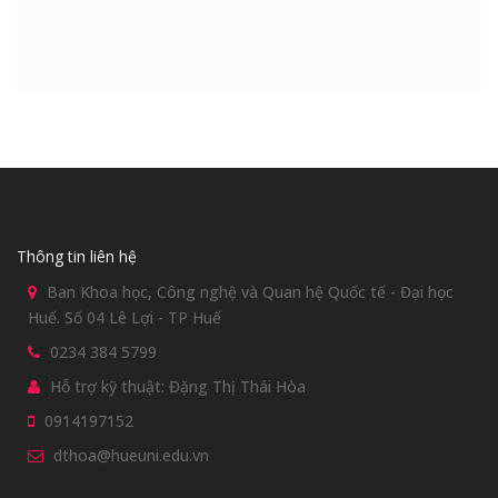
Thông tin liên hệ
Ban Khoa học, Công nghệ và Quan hệ Quốc tế - Đại học
Huế. Số 04 Lê Lợi - TP Huế
0234 384 5799
Hỗ trợ kỹ thuật: Đặng Thị Thái Hòa
0914197152
dthoa@hueuni.edu.vn