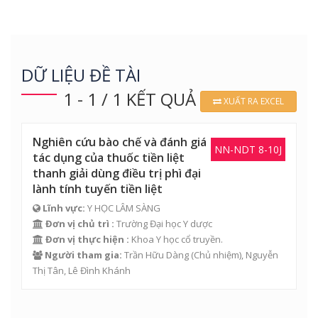
DỮ LIỆU ĐỀ TÀI
1 - 1 / 1 KẾT QUẢ
XUẤT RA EXCEL
Nghiên cứu bào chế và đánh giá
NN-NDT 8-10J
tác dụng của thuốc tiền liệt
thanh giải dùng điều trị phì đại
lành tính tuyến tiền liệt
Lĩnh vực:
Y HỌC LÂM SÀNG
Đơn vị chủ trì :
Trường Đại học Y dược
Đơn vị thực hiện :
Khoa Y học cổ truyền.
Người tham gia:
Trần Hữu Dàng
(Chủ nhiệm),
Nguyễn
Thị Tân
,
Lê Đình Khánh