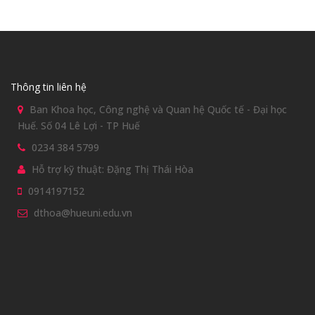
Thông tin liên hệ
Ban Khoa học, Công nghệ và Quan hệ Quốc tế - Đại học
Huế. Số 04 Lê Lợi - TP Huế
0234 384 5799
Hỗ trợ kỹ thuật: Đặng Thị Thái Hòa
0914197152
dthoa@hueuni.edu.vn