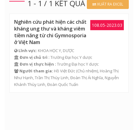
1 - 1 / 1 KẾT QUẢ
XUẤT RA EXCEL
Nghiên cứu phát hiện các chất
108.05-2023.03
kháng ung thư và kháng viêm
tiềm năng từ chi Gymnosporia
ở Việt Nam
Lĩnh vực:
KHOA HỌC Y, DƯỢC
Đơn vị chủ trì :
Trường Đại học Y dược
Đơn vị thực hiện :
Trường Đại học Y dược
Người tham gia:
Hồ Việt Đức
(Chủ nhiệm),
Hoàng Thị
Như Hạnh
,
Trần Thị Thùy Linh
,
Đoàn Thị Ái Nghĩa
,
Nguyễn
Khánh Thùy Linh
,
Đoàn Quốc Tuấn