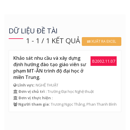
DỮ LIỆU ĐỀ TÀI
1 - 1 / 1 KẾT QUẢ
XUẤT RA EXCEL
Khảo sát nhu cầu và xây dựng
B2002.11.07
định hướng đào tạo giáo viên sư
phạm MT-ÂN trình độ đại học ở
miền Trung.
Lĩnh vực:
NGHỆ THUẬT
Đơn vị chủ trì :
Trường Đại học Nghệ thuật
Đơn vị thực hiện :
Người tham gia:
Trương Ngọc Thắng,
Phan Thanh Bình