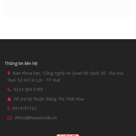
Thông tin liên hệ
Ban Khoa học, Công nghệ và Quan hệ Quốc tế - Đại học
Huế. Số 04 Lê Lợi - TP Huế
0234 384 5799
Hỗ trợ kỹ thuật: Đặng Thị Thái Hòa
0914197152
dthoa@hueuni.edu.vn