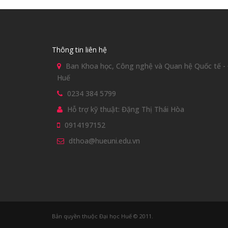
Thông tin liên hệ
Ban Khoa học, Công nghệ và Quan hệ Quốc tế - Đ
Huế
0234 384 5799
Hỗ trợ kỹ thuật: Đặng Thị Thái Hòa
0914197152
dthoa@hueuni.edu.vn
Bản quyền thuộc Đại học Huế © 2011.