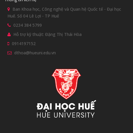
Ban Khoa học, Công nghệ và Quan hệ Quốc tế - Đại học
Huế. Số 04 Lê Lợi - TP Huế
0234 384 5799
Hỗ trợ kỹ thuật: Đặng Thị Thái Hòa
0914197152
dthoa@hueuni.edu.vn