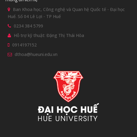
Ban Khoa học, Công nghệ và Quan hệ Quốc tế - Đại học
Huế. Số 04 Lê Lợi - TP Huế
0234 384 5799
Hỗ trợ kỹ thuật: Đặng Thị Thái Hòa
0914197152
dthoa@hueuni.edu.vn