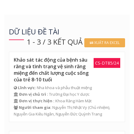
DỮ LIỆU ĐỀ TÀI
1 - 3 / 3 KẾT QUẢ
XUẤT RA EXCEL
Khảo sát tác động của bệnh sâu
CS-DT85/24
răng và tình trạng vệ sinh răng
miệng đến chất lượng cuộc sống
của trẻ 8-10 tuổi
Lĩnh vực:
Nha khoa và phẫu thuật miệng
Đơn vị chủ trì :
Trường Đại học Y dược
Đơn vị thực hiện :
Khoa Răng Hàm Mặt
Người tham gia:
Nguyễn Thị Nhật Vy
(Chủ nhiệm),
Nguyễn Gia Kiều Ngân
,
Nguyễn Đức Quỳnh Trang