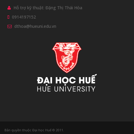
Hỗ trợ kỹ thuật: Đặng Thị Thái Hòa
0914197152
dthoa@hueuni.edu.vn
Bản quyền thuộc Đại học Huế © 2011.