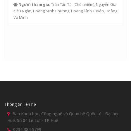
Người tham gia:
Trần Tấn Tài
(Chủ nhiệm),
Nguyễn Gia
Kiều Ngân
,
Hoàng Minh Phương
,
Hoàng Đình Tuyên
,
Hoàng
Vũ Minh
Thông tin liên hệ
Ban Khoa học, Công nghệ và Quan hệ Quốc tế - Đại học
Huế. Số 04 Lê Lợi - TP Huế
0234 384 5799