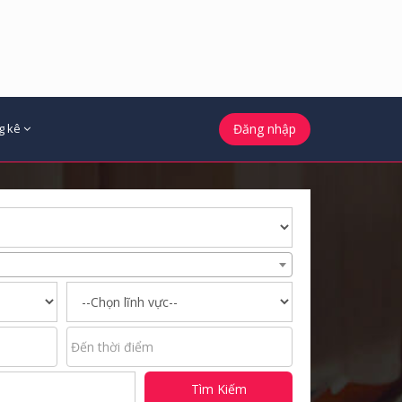
g kê
Đăng nhập
Tìm Kiếm