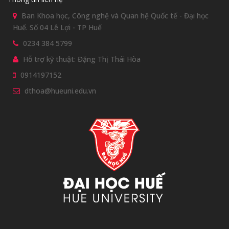
Ban Khoa học, Công nghệ và Quan hệ Quốc tế - Đại học
Huế. Số 04 Lê Lợi - TP Huế
0234 384 5799
Hỗ trợ kỹ thuật: Đặng Thị Thái Hòa
0914197152
dthoa@hueuni.edu.vn