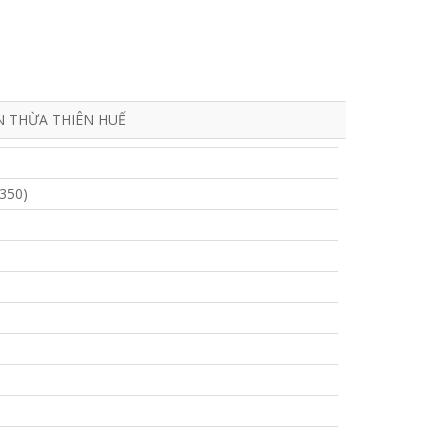
N THỪA THIÊN HUẾ
1350)