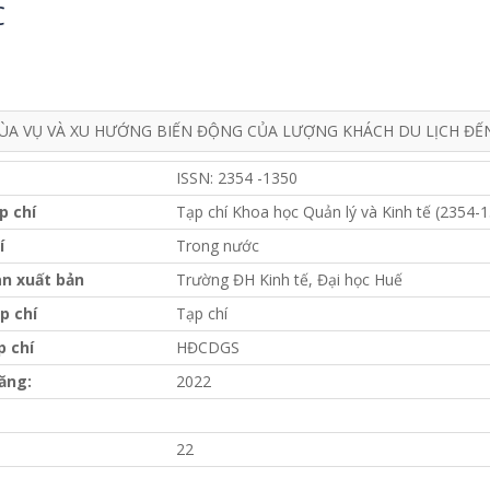
C
ÙA VỤ VÀ XU HƯỚNG BIẾN ĐỘNG CỦA LƯỢNG KHÁCH DU LỊCH ĐẾ
ISSN: 2354 -1350
p chí
Tạp chí Khoa học Quản lý và Kinh tế (2354-
í
Trong nước
n xuất bản
Trường ĐH Kinh tế, Đại học Huế
p chí
Tạp chí
p chí
HĐCDGS
ăng:
2022
22