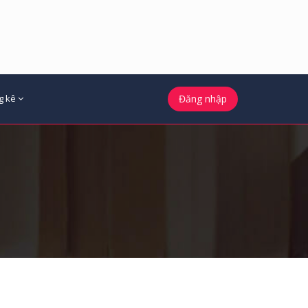
g kê
Đăng nhập