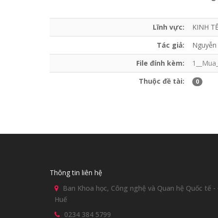
Lĩnh vực:
KINH T
Tác giả:
Nguyễn 
File đính kèm:
1__Mua_
Thuộc đề tài:
0
Thông tin liên hệ
Ban Khoa học, Công nghệ và Quan hệ Quốc tế - Đ
Huế
0234 384 5799