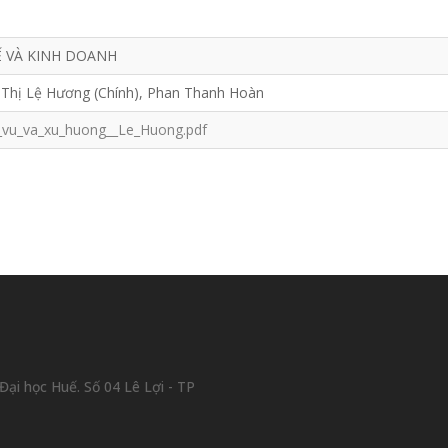
Ế VÀ KINH DOANH
Thị Lệ Hương (Chính), Phan Thanh Hoàn
vu_va_xu_huong__Le_Huong.pdf
ại học Huế. Số 04 Lê Lợi - TP