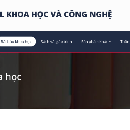
L KHOA HỌC VÀ CÔNG NGHỆ
Bài báo khoa học
Sách và giáo trình
Sản phẩm khác
Thốn
a học