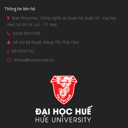
Thông tin liên hệ
Ban Khoa học, Công nghệ và Quan hệ Quốc tế - Đại học
Huế. Số 04 Lê Lợi - TP Huế
0234 384 5799
Hỗ trợ kỹ thuật: Đặng Thị Thái Hòa
0914197152
dthoa@hueuni.edu.vn