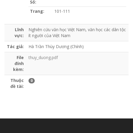
Số:
Trang:
101-111
Lĩnh
Nghiên cứu văn học Việt Nam, văn học các dân tộc
vực:
ít người của Việt Nam
Tác giả:
Hà Trần Thùy Dương (Chính)
File
thuy_duong.pdf
đính
kèm:
Thuộc
0
đề tài: