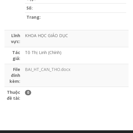
Số:
Trang:
Lĩnh
KHOA HỌC GIÁO DỤC
vực:
Tác
Tô Thị Linh (Chính)
giả:
File
BAI_HT_CAN_THO.docx
đính
kèm:
Thuộc
0
đề tài: