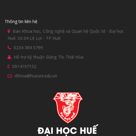
Thông tin liên hệ
Ban Khoa học, Công nghệ và Quan hệ Quốc tế - Đại học
Huế. Số 04 Lê Lợi - TP Huế
0234 384 5799
Hỗ trợ kỹ thuật: Đặng Thị Thái Hòa
0914197152
dthoa@hueuni.edu.vn