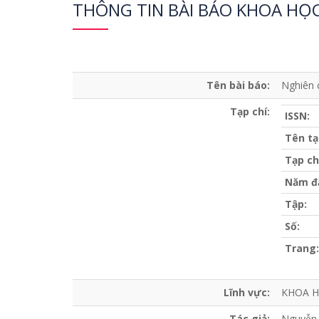
THÔNG TIN BÀI BÁO KHOA HỌ
Tên bài báo:
Nghiên 
Tạp chí:
ISSN:
Tên tạ
Tạp ch
Năm đ
Tập:
Số:
Trang:
Lĩnh vực:
KHOA H
Tác giả:
Nguyễn 