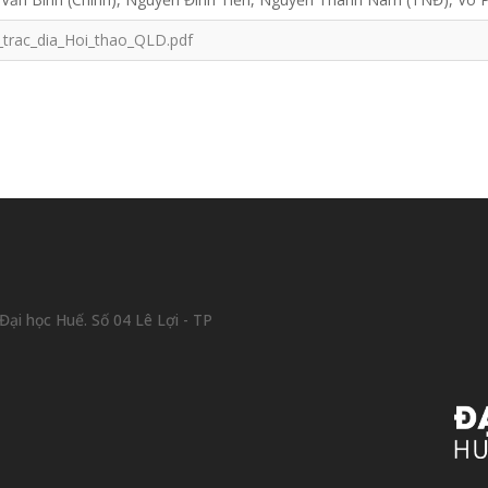
_trac_dia_Hoi_thao_QLD.pdf
ại học Huế. Số 04 Lê Lợi - TP