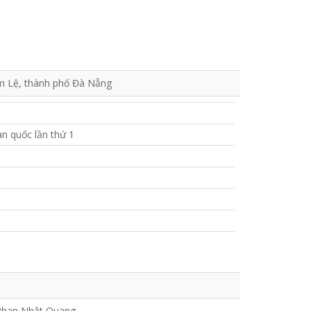
ẩm Lệ, thành phố Đà Nẵng
àn quốc lần thứ 1
 Phan Nhật Quang