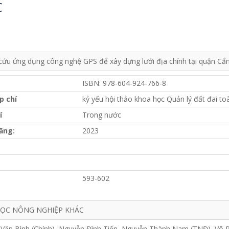
C
cứu ứng dụng công nghệ GPS để xây dựng lưới địa chính tại quận C
ISBN: 978-604-924-766-8
p chí
kỷ yếu hội thảo khoa học Quản lý đất đai to
í
Trong nước
ăng:
2023
593-602
ỌC NÔNG NGHIỆP KHÁC
Văn Bình (Chính), Nguyễn Đình Tiến, Nguyễn Thành Nam (TNĐ), Võ