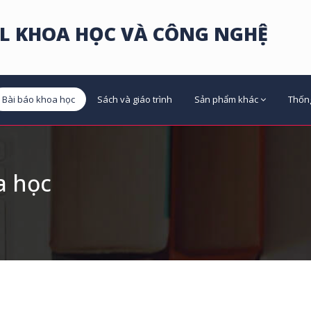
L KHOA HỌC VÀ CÔNG NGHỆ
Bài báo khoa học
Sách và giáo trình
Sản phẩm khác
Thốn
a học