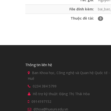
File đính kèm:
bai_bao
Thuộc đề tài:
0
Thông tin liên hệ
Ban Khoa học, Công nghệ và Quan hệ Quốc tế - Đ
Huế
0234 384 5799
Hỗ trợ kỹ thuật: Đặng Thị Thái Hòa
0914197152
dthoa@hueuni.edu.vn