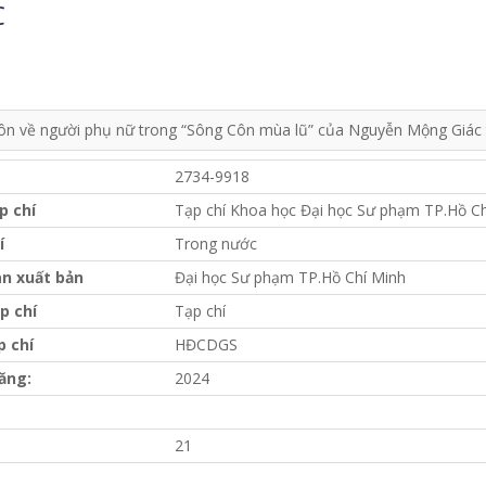
C
ôn về người phụ nữ trong “Sông Côn mùa lũ” của Nguyễn Mộng Giác t
2734-9918
p chí
Tạp chí Khoa học Đại học Sư phạm TP.Hồ Ch
í
Trong nước
n xuất bản
Đại học Sư phạm TP.Hồ Chí Minh
p chí
Tạp chí
p chí
HĐCDGS
ăng:
2024
21