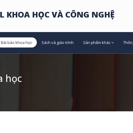
L KHOA HỌC VÀ CÔNG NGHỆ
Bài báo khoa học
Sách và giáo trình
Sản phẩm khác
Thốn
a học