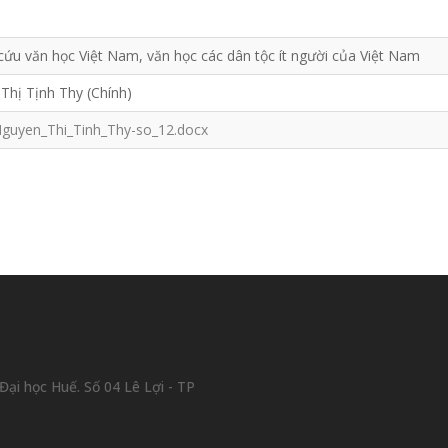
cứu văn học Việt Nam, văn học các dân tộc ít người của Việt Nam
Thị Tịnh Thy (Chính)
guyen_Thi_Tinh_Thy-so_12.docx
ại học Huế. Số 04 Lê Lợi - TP