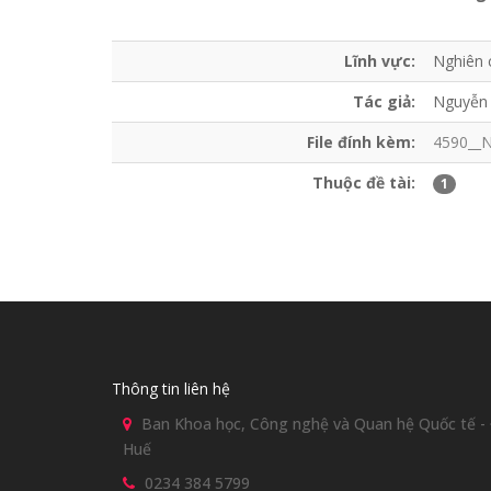
Lĩnh vực:
Nghiên 
Tác giả:
Nguyễn 
File đính kèm:
4590__N
Thuộc đề tài:
1
Thông tin liên hệ
Ban Khoa học, Công nghệ và Quan hệ Quốc tế - Đ
Huế
0234 384 5799