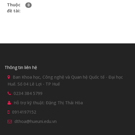
Thuộc
0
đề tài:
Thông tin liên hệ
Ban Khoa học, Công nghệ và Quan hệ Quốc tế - Đại học
Huế. Số 04 Lê Lợi - TP Huế
0234 384 5799
Hỗ trợ kỹ thuật: Đặng Thị Thái Hòa
0914197152
dthoa@hueuni.edu.vn