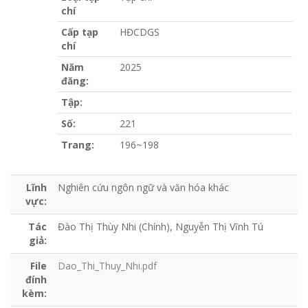
chí
Cấp tạp
HĐCDGS
chí
Năm
2025
đăng:
Tập:
Số:
221
Trang:
196~198
Lĩnh
Nghiên cứu ngôn ngữ và văn hóa khác
vực:
Tác
Đào Thị Thùy Nhi (Chính), Nguyễn Thị Vĩnh Tú
giả:
File
Dao_Thi_Thuy_Nhi.pdf
đính
kèm: