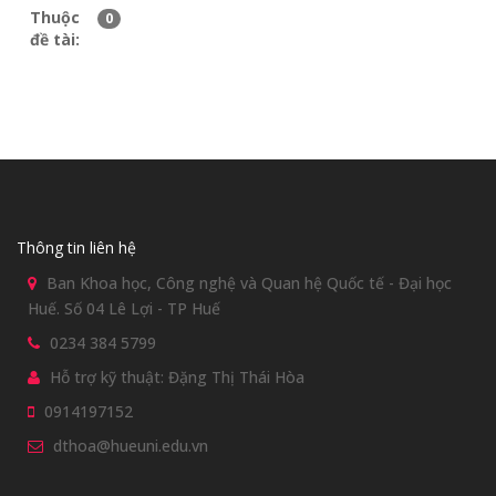
Thuộc
0
đề tài:
Thông tin liên hệ
Ban Khoa học, Công nghệ và Quan hệ Quốc tế - Đại học
Huế. Số 04 Lê Lợi - TP Huế
0234 384 5799
Hỗ trợ kỹ thuật: Đặng Thị Thái Hòa
0914197152
dthoa@hueuni.edu.vn