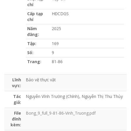
chí
Cấp tạp
HĐCDGS
chí
Năm
2025
đăng:
Tập:
169
Số:
9
Trang:
81-86
Lĩnh
Bảo vệ thực vật
vực:
Tác
Nguyễn Vĩnh Trường (Chính), Nguyễn Thị Thu Thủy
giả:
File
Bong_9_full_9-81-86-Vinh_Truong.pdf
đính
kèm: