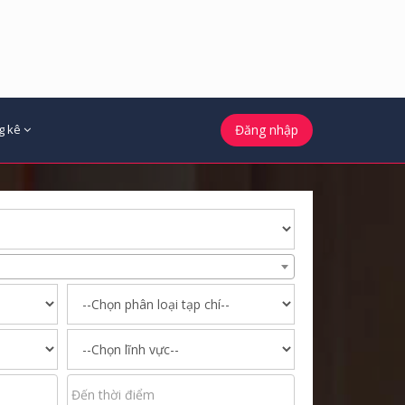
g kê
Đăng nhập