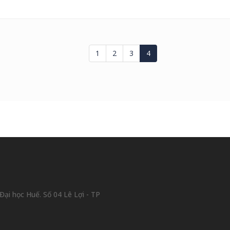
1
2
3
4
ại học Huế. Số 04 Lê Lợi - TP