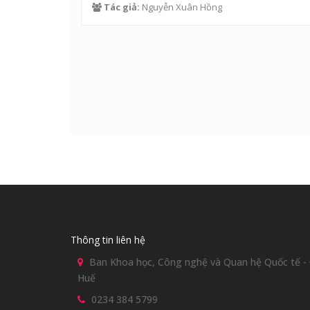
Tác giả:
Nguyễn Xuân Hồng
Thông tin liên hệ
Ban Khoa học, Công nghệ và Quan hệ Quốc tế - Đ
Huế
0234 384 5799