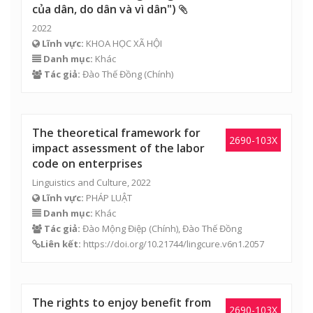
của dân, do dân và vì dân")
2022
Lĩnh vực:
KHOA HỌC XÃ HỘI
Danh mục:
Khác
Tác giả:
Đào Thế Đồng
(Chính)
The theoretical framework for
2690-103X
impact assessment of the labor
code on enterprises
Linguistics and Culture, 2022
Lĩnh vực:
PHÁP LUẬT
Danh mục:
Khác
Tác giả:
Đào Mộng Điệp
(Chính),
Đào Thế Đồng
Liên kết:
https://doi.org/10.21744/lingcure.v6n1.2057
The rights to enjoy benefit from
2690-103X