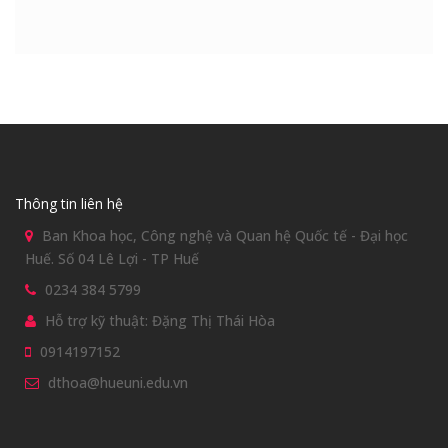
Thông tin liên hệ
Ban Khoa học, Công nghệ và Quan hệ Quốc tế - Đại học
Huế. Số 04 Lê Lợi - TP Huế
0234 384 5799
Hỗ trợ kỹ thuật: Đặng Thị Thái Hòa
0914197152
dthoa@hueuni.edu.vn