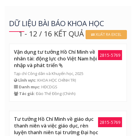
DỮ LIỆU BÀI BÁO KHOA HỌC
1 - 12 / 16 KẾT QUẢ
XUẤT RA EXCEL
Vận dụng tư tưởng Hồ Chí Minh về
2815-5769
nhân tài: động lực cho Việt Nam hội
nhập và phát triển
Tạp chí Công dân và Khuyến học, 2025
Lĩnh vực:
KHOA HỌC CHÍNH TRỊ
Danh mục:
HĐCDGS
Tác giả:
Đào Thế Đồng
(Chính)
Tư tưởng Hồ Chí Minh về giáo dục
2815-5769
thanh niên và việc giáo dục, rèn
luyện thanh niên tại trường Đại học