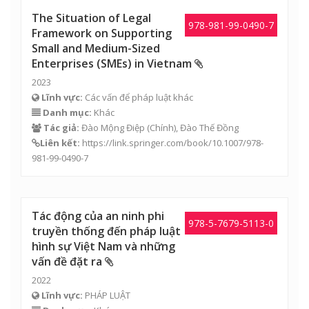
The Situation of Legal
978-981-99-0490-7
Framework on Supporting
Small and Medium-Sized
Enterprises (SMEs) in Vietnam
2023
Lĩnh vực:
Các vấn để pháp luật khác
Danh mục:
Khác
Tác giả:
Đào Mộng Điệp
(Chính),
Đào Thế Đồng
Liên kết:
https://link.springer.com/book/10.1007/978-
981-99-0490-7
Tác động của an ninh phi
978-5-7679-5113-0
truyền thống đến pháp luật
hình sự Việt Nam và những
vấn đề đặt ra
2022
Lĩnh vực:
PHÁP LUẬT