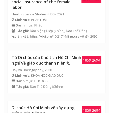
social insurance of the female
labor
Health Science Studies (HSS), 2021
Lĩnh vực:
PHÁP LUẬT
Danh mục:
Khác
Tác giả:
Đào Mộng Điệp
(Chính),
Đào Thế Đồng
Liên kết:
https://doi.org/10.21744/lingcure.v6nS4.2096
Từ Di chúc của Chủ tịch Hồ Chí Minh
1859 2694
nghĩ về giáo dục thanh niên
Dạy và Học ngày nay, 2020
Lĩnh vực:
KHOA HỌC GIÁO DỤC
Danh mục:
HĐCDGS
Tác giả:
Đào Thế Đồng
(Chính)
Di chúc Hồ Chí Minh về xây dựng
1859 2694