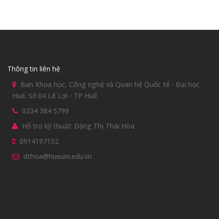
Thông tin liên hệ
Ban Khoa học, Công nghệ và Quan hệ Quốc tế - Đại học
Huế. Số 04 Lê Lợi - TP Huế
0234 384 5799
Hỗ trợ kỹ thuật: Đặng Thị Thái Hòa
0914197152
dthoa@hueuni.edu.vn