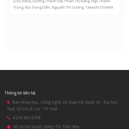
(Chủ biên),
Dương Thanh Hải
,
Phan Thị Hằng
, Ngô Thành
Trung, Bùi Trọng Diễn, Nguyễn Thị Sương, Takeshi OSAWA
Thông tin liên hệ
Ban Khoa học, Công nghệ và Quan hệ Quốc tế - Đại học
Huế. Số 04 Lê Lợi - TP Huế
0234 384 5799
Hỗ trợ kỹ thuật: Đặng Thị Thái Hòa