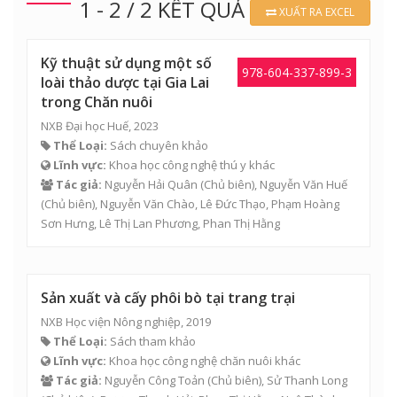
1 - 2 / 2 KẾT QUẢ
XUẤT RA EXCEL
Kỹ thuật sử dụng một số
978-604-337-899-3
loài thảo dược tại Gia Lai
trong Chăn nuôi
NXB Đại học Huế, 2023
Thể Loại:
Sách chuyên khảo
Lĩnh vực:
Khoa học công nghệ thú y khác
Tác giả:
Nguyễn Hải Quân
(Chủ biên),
Nguyễn Văn Huế
(Chủ biên),
Nguyễn Văn Chào
,
Lê Đức Thạo
,
Phạm Hoàng
Sơn Hưng
,
Lê Thị Lan Phương
,
Phan Thị Hằng
Sản xuất và cấy phôi bò tại trang trại
NXB Học viện Nông nghiệp, 2019
Thể Loại:
Sách tham khảo
Lĩnh vực:
Khoa học công nghệ chăn nuôi khác
Tác giả:
Nguyễn Công Toản (Chủ biên), Sử Thanh Long