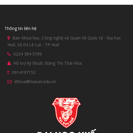
Thông tin liên hệ
Ban Khoa học, Công nghệ và Quan hệ Quốc tế - Đại học
Huế. Số 04 Lê Lợi - TP Huế
0234 384 5799
Hỗ trợ kỹ thuật: Đặng Thị Thái Hòa
0914197152
dthoa@hueuni.edu.vn