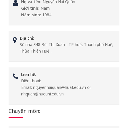
Họ và tên:
Nguyễn Hải Quân
Giới tính:
Nam
Năm sinh:
1984
Địa chỉ:
Số nhà 348 Bùi Thị Xuân - TP huế, Thành phố Huế,
Thừa Thiên Huế .
Liên hệ:
Điện thoại:
Email:
nguyenhaiquan@huaf.edu.vn or
nhquan@hueuni.edu.vn
Chuyên môn: