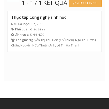
1 - 1 / 1 KẾT QUẢ
XUẤT RA EXCEL
Thực tập Công nghệ sinh học
NXB Đại học Huế, 2015
Thể Loại:
Giáo trình
Lĩnh vực:
SINH HỌC
Tác giả:
Nguyễn Thị Thu Liên
(Chủ biên),
Ngô Thị Tường
Châu
,
Nguyễn Hữu Thuần Anh
,
Lê Thị Hà Thanh