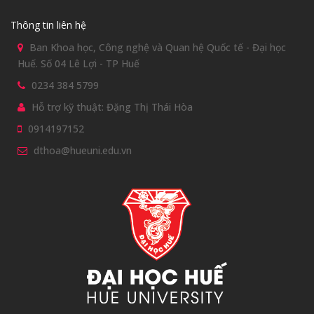
Thông tin liên hệ
Ban Khoa học, Công nghệ và Quan hệ Quốc tế - Đại học
Huế. Số 04 Lê Lợi - TP Huế
0234 384 5799
Hỗ trợ kỹ thuật: Đặng Thị Thái Hòa
0914197152
dthoa@hueuni.edu.vn