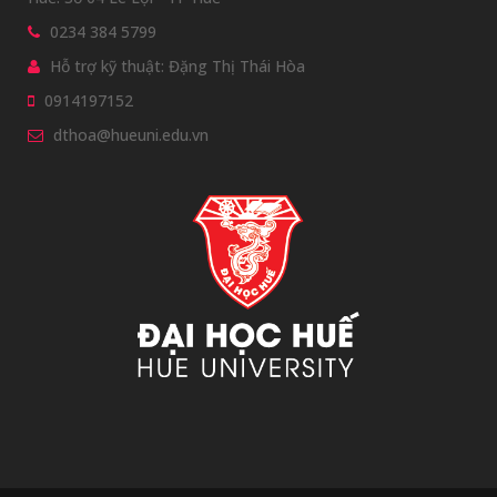
0234 384 5799
Hỗ trợ kỹ thuật: Đặng Thị Thái Hòa
0914197152
dthoa@hueuni.edu.vn