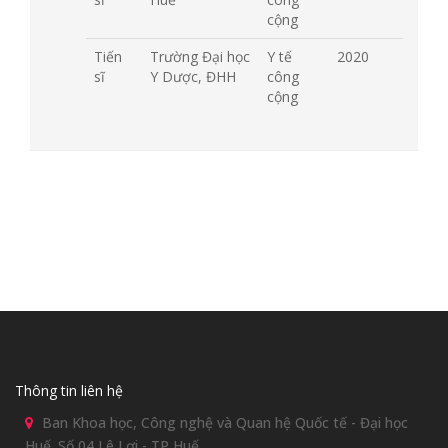
cộng
Tiến
Trường Đại học
Y tế
2020
sĩ
Y Dược, ĐHH
công
cộng
Thông tin liên hệ
Ban Khoa học, Công nghệ và Quan hệ Quốc tế - Đại học
Huế. Số 04 Lê Lợi - TP Huế