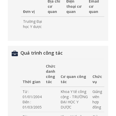
Địa chỉ
Điện
Email
cơ
thoại cơ
cơ
Đơn vị
quan
quan
quan
Trường Đại
học Y dược
Quá trình công tác
Chức
danh
công
Cơ quan công
Chức
Thời gian
tác
tác
vụ
Từ :
Khoa Y tế công
Giảng
01/01/2004
cộng - TRƯỜNG
viên
Đến :
ĐẠI HỌC Y
hợp
01/03/2005
DƯỢC
đồng