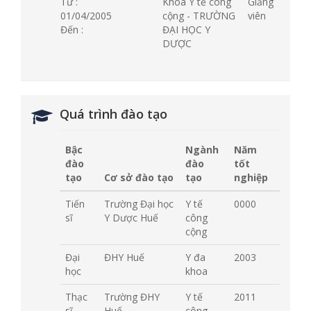
Từ :
Khoa Y tế công
Giảng
01/04/2005
cộng - TRƯỜNG
viên
Đến :
ĐẠI HỌC Y
DƯỢC
Quá trình đào tạo
Bậc
Ngành
Năm
đào
đào
tốt
tạo
Cơ sở đào tạo
tạo
nghiệp
Tiến
Trường Đại học
Y tế
0000
sĩ
Y Dược Huế
công
cộng
Đại
ĐHY Huế
Y đa
2003
học
khoa
Thạc
Trường ĐHY
Y tế
2011
sĩ
Huế
công