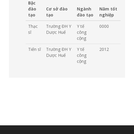
Bậc
đào
Cơ sở đào
Ngành
Năm tốt
tạo
tạo
đào tạo
nghiệp
Thạc
Trường ĐH Y
Y tế
0000
sĩ
Dược Huế
công
cộng
Tiến sĩ
Trường ĐH Y
Y tế
2012
Dược Huế
công
cộng