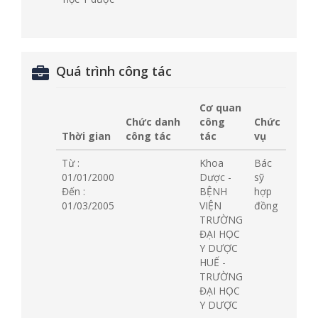
Quá trình công tác
Cơ quan
Chức danh
công
Chức
Thời gian
công tác
tác
vụ
Từ :
Khoa
Bác
01/01/2000
Dược -
sỹ
Đến :
BỆNH
hợp
01/03/2005
VIỆN
đồng
TRƯỜNG
ĐẠI HỌC
Y DƯỢC
HUẾ -
TRƯỜNG
ĐẠI HỌC
Y DƯỢC