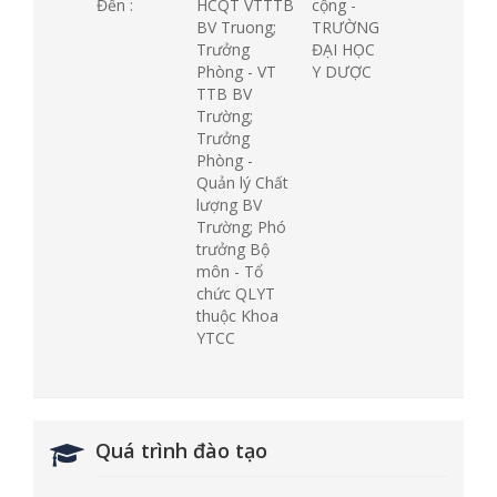
Đến :
HCQT VTTTB
cộng -
BV Truong;
TRƯỜNG
Trưởng
ĐẠI HỌC
Phòng - VT
Y DƯỢC
TTB BV
Trường;
Trưởng
Phòng -
Quản lý Chất
lượng BV
Trường; Phó
trưởng Bộ
môn - Tổ
chức QLYT
thuộc Khoa
YTCC
Quá trình đào tạo