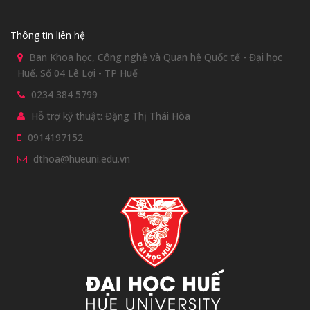
Thông tin liên hệ
Ban Khoa học, Công nghệ và Quan hệ Quốc tế - Đại học
Huế. Số 04 Lê Lợi - TP Huế
0234 384 5799
Hỗ trợ kỹ thuật: Đặng Thị Thái Hòa
0914197152
dthoa@hueuni.edu.vn