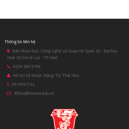
Thông tin liên hệ
Ban Khoa học, Công nghệ và Quan hệ Quốc tế - Đại học
Huế. Số 04 Lê Lợi - TP Huế
0234 384 5799
Hỗ trợ kỹ thuật: Đặng Thị Thái Hòa
0914197152
dthoa@hueuni.edu.vn