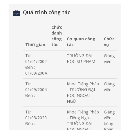
Quá trình công tác
Chức
danh
công
Cơ quan công
Chức
Thời gian
tác
tác
vụ
Từ :
TRƯỜNG ĐẠI
Giảng
01/01/2002
HỌC SƯ PHẠM
viên
Đến :
01/09/2004
Từ :
Khoa Tiếng Pháp
Giảng
01/09/2004
- TRƯỜNG ĐẠI
viên
Đến :
HỌC NGOẠI
NGỮ
Từ :
Khoa Tiếng Pháp
Giảng
01/03/2020
- Tiếng Nga -
viên
Đến :
TRƯỜNG ĐẠI
tiếng
HỌC NGOẠI
Pháp