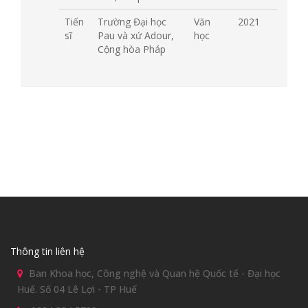
Tiến
Trường Đại học
Văn
2021
sĩ
Pau và xứ Adour,
học
Cộng hòa Pháp
Thông tin liên hệ
Ban Khoa học, Công nghệ và Quan hệ Quốc tế - Đại học
Huế. Số 04 Lê Lợi - TP Huế