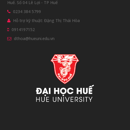
Huế. Số 04 Lê Lợi - TP Huế
0234 384 5799
Hỗ trợ kỹ thuật: Đặng Thị Thái Hòa
0914197152
dthoa@hueuni.edu.vn