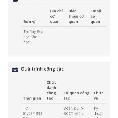
Địa chỉ
Điện
Email
cơ
thoại cơ
cơ
Đơn vị
quan
quan
quan
Trường Đại
học Khoa
học
Quá trình công tác
Chức
danh
công
Cơ quan công
Chức
Thời gian
tác
tác
vụ
Từ :
Đoàn ĐCTV-
Kỹ
01/03/1993
ĐCCT Miền
thuật