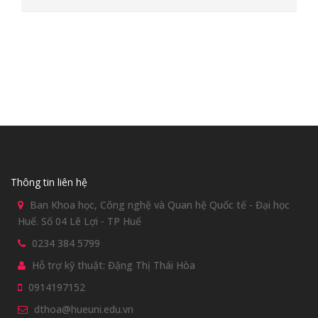
Thông tin liên hệ
Ban Khoa học, Công nghệ và Quan hệ Quốc tế - Đại học
Huế. Số 04 Lê Lợi - TP Huế
0234 384 5799
Hỗ trợ kỹ thuật: Đặng Thị Thái Hòa
0914197152
dthoa@hueuni.edu.vn