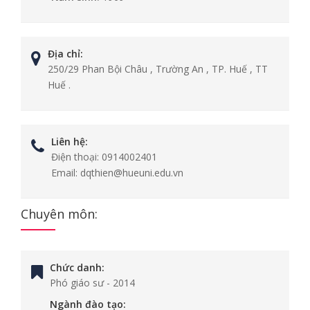
Địa chỉ:
250/29 Phan Bội Châu , Trường An , TP. Huế , TT
Huế .
Liên hệ:
Điện thoại:
0914002401
Email:
dqthien@hueuni.edu.vn
Chuyên môn:
Chức danh:
Phó giáo sư
-
2014
Ngành đào tạo: