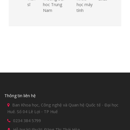
sĩ
hoc Trung
học máy
Nam
tính
Thông tin liên hệ
Ban Khoa học, Công nghệ và Quan hệ Quốc tế - Đại học
Huế. Số 04 Lê Lợi - TP Huế
0234 384 5799
Hỗ trợ kỹ thuật: Đặng Thị Thái Hòa