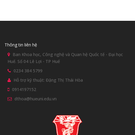
Thông tin liên hệ
Ban Khoa học, Công nghệ và Quan hệ Quốc tế - Đại học
Huế. Số 04 Lê Lợi - TP Huế
0234 384 5799
Hỗ trợ kỹ thuật: Đặng Thị Thái Hòa
0914197152
dthoa@hueuni.edu.vn