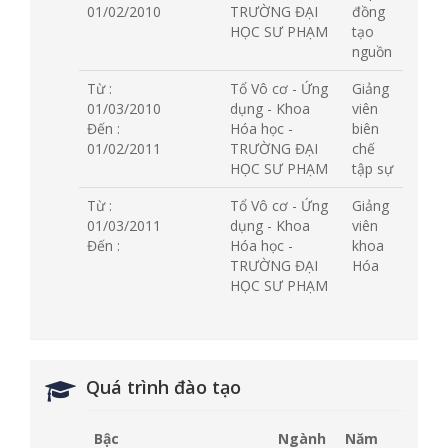
01/02/2010
TRƯỜNG ĐẠI
đồng
HỌC SƯ PHẠM
tạo
nguồn
Từ :
Tổ Vô cơ - Ứng
Giảng
01/03/2010
dụng - Khoa
viên
Đến :
Hóa học -
biên
01/02/2011
TRƯỜNG ĐẠI
chế
HỌC SƯ PHẠM
tập sự
Từ :
Tổ Vô cơ - Ứng
Giảng
01/03/2011
dụng - Khoa
viên
Đến :
Hóa học -
khoa
TRƯỜNG ĐẠI
Hóa
HỌC SƯ PHẠM
Quá trình đào tạo
Bậc
Ngành
Năm