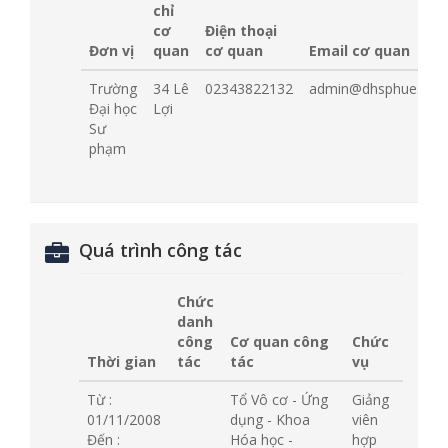
chỉ
cơ
Điện thoại
Đơn vị
quan
cơ quan
Email cơ quan
Trường
34 Lê
02343822132
admin@dhsphue.edu.
Đại học
Lợi
Sư
phạm
Quá trình công tác
Chức
danh
công
Cơ quan công
Chức
Thời gian
tác
tác
vụ
Từ :
Tổ Vô cơ - Ứng
Giảng
01/11/2008
dụng - Khoa
viên
Đến :
Hóa học -
hợp